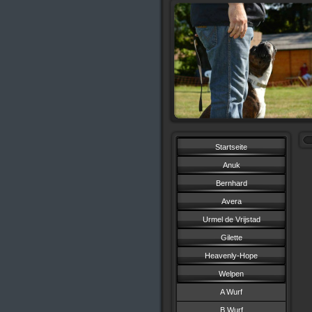
Startseite
Anuk
Bernhard
Avera
Urmel de Vrijstad
Gilette
Heavenly-Hope
Welpen
A Wurf
B Wurf