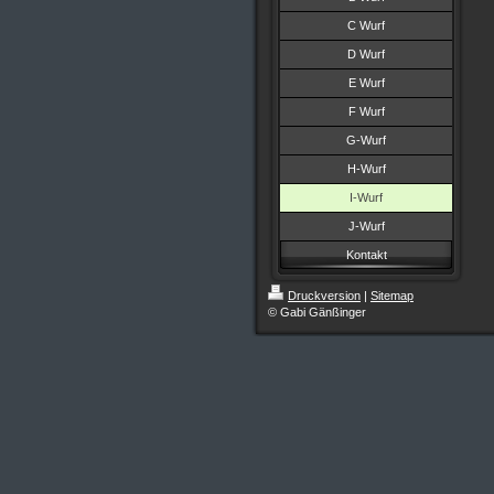
C Wurf
D Wurf
E Wurf
F Wurf
G-Wurf
H-Wurf
I-Wurf
J-Wurf
Kontakt
Druckversion
|
Sitemap
© Gabi Gänßinger