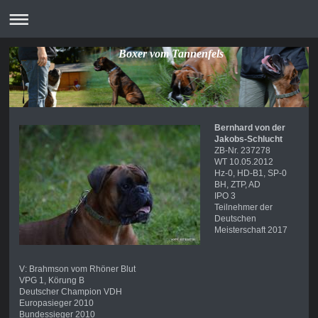
Boxer vom Tannenfels
Bernhard von der
Jakobs-Schlucht
ZB-Nr. 237278
WT 10.05.2012
Hz-0, HD-B1, SP-0
BH, ZTP, AD
IPO 3
Teilnehmer der
Deutschen
Meisterschaft 2017
V: Brahmson vom Rhöner Blut
VPG 1, Körung B
Deutscher Champion VDH
Europasieger 2010
Bundessieger 2010