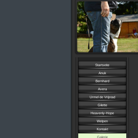
Startseite
Anuk
Bernhard
Avera
Urmel de Vrijstad
Gilette
Heavenly-Hope
Welpen
Kontakt
Galerie